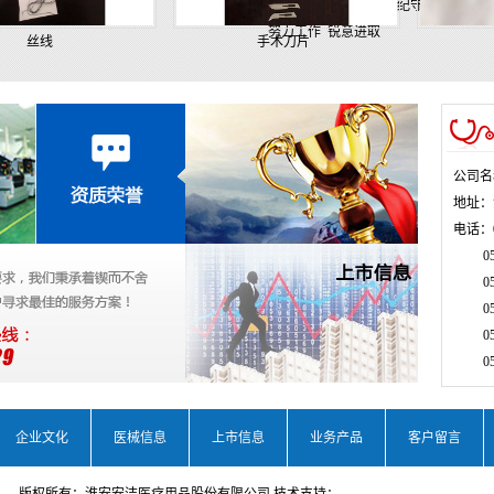
热爱祖国 忠诚安洁 遵纪守法 清正廉
努力工作 锐意进取
丝线
手术刀片
公司名
地址：
电话：0
0517
0517
0517
0517
0517
企业文化
医械信息
上市信息
业务产品
客户留言