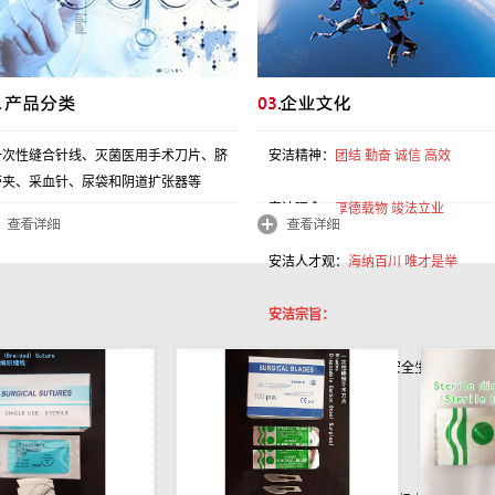
一次性缝合针线、灭菌医用手术刀片、脐
安洁精神：
团结 勤奋 诚信 高效
带夹、采血针、尿袋和阴道扩张器等
安洁理念：
厚德载物 竣法立业
安洁人才观：
海纳百川 唯才是举
安洁宗旨：
质量优异 用户至上 安全生产 和谐共
艰苦创业 奋发图强
员工誓言