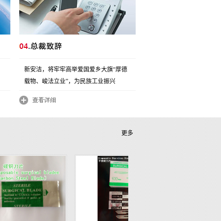
新安洁，将牢牢高举爱国爱乡大旗“厚德
载物、峻法立业”，为民族工业振兴
更多
进