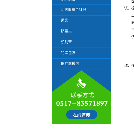
医疗
试、
可吸收缝合针线
二、
尿袋
医疗
三、
脐带夹
依据
识别带
（一
（二
特殊包装
（三
医疗器械包
称、
（四
（五
（六
（七
（八
（九
（十
（十
（十