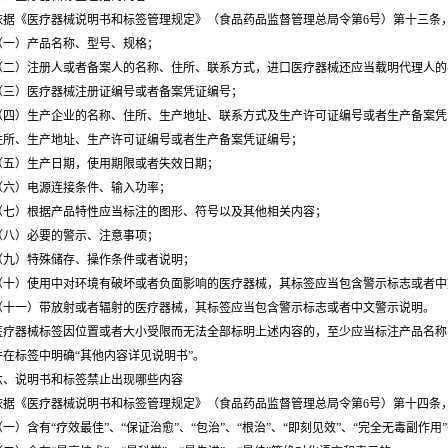
《医疗器械说明书和标签管理规定》（食品药品监督管理总局令第6号）第十三条，
）产品名称、型号、规格；
）注册人或者备案人的名称、住所、联系方式，进口医疗器械还应当载明代理人的
）医疗器械注册证编号或者备案凭证编号；
）生产企业的名称、住所、生产地址、联系方式及生产许可证编号或者生产备案凭
住所、生产地址、生产许可证编号或者生产备案凭证编号；
）生产日期，使用期限或者失效日期；
）电源连接条件、输入功率；
）根据产品特性应当标注的图形、符号以及其他相关内容；
）必要的警示、注意事项；
）特殊储存、操作条件或者说明；
）使用中对环境有破坏或者负面影响的医疗器械，其标签应当包含警示标志或者中
一）带放射或者辐射的医疗器械，其标签应当包含警示标志或者中文警示说明。
器械标签因位置或者大小受限而无法全部标明上述内容的，至少应当标注产品名称
并在标签中明确“其他内容详见说明书”。
说明书和标签禁止出现哪些内容
《医疗器械说明书和标签管理规定》（食品药品监督管理总局令第6号）第十四条，
含有“疗效最佳”、“保证治愈”、“包治”、“根治”、“即刻见效”、“完全无毒副作