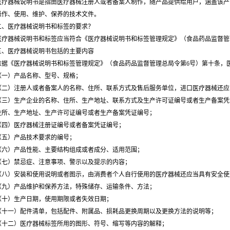
器械说明书是指由医疗器械注册人或者备案人制作，随产品提供给用户，涵盖该产
操作、使用、维护、保养的技术文件。
医疗器械说明书和标签的要求？
器械说明书和标签应当符合《医疗器械说明书和标签管理规定》（食品药品监督管理
医疗器械说明书包括的主要内容
《医疗器械说明书和标签管理规定》（食品药品监督管理总局令第6号）第十条，医
）产品名称、型号、规格；
）注册人或者备案人的名称、住所、联系方式及售后服务单位，进口医疗器械还应
）生产企业的名称、住所、生产地址、联系方式及生产许可证编号或者生产备案凭
住所、生产地址、生产许可证编号或者生产备案凭证编号；
）医疗器械注册证编号或者备案凭证编号；
）产品技术要求的编号；
）产品性能、主要结构组成或者成分、适用范围；
）禁忌症、注意事项、警示以及提示的内容；
）安装和使用说明或者图示，由消费者个人自行使用的医疗器械还应当具有安全使
）产品维护和保养方法，特殊储存、运输条件、方法；
）生产日期，使用期限或者失效日期；
一）配件清单，包括配件、附属品、损耗品更换周期以及更换方法的说明等；
二）医疗器械标签所用的图形、符号、缩写等内容的解释；