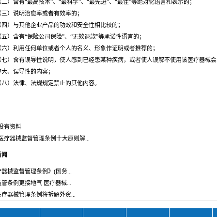
）含有“最高技术”、“最科学”、“最先进”、“最佳”等绝对化语言和表示的；
）说明治愈率或者有效率的；
）与其他企业产品的功效和安全性相比较的；
）含有“保险公司保险”、“无效退款”等承诺性语言的；
）利用任何单位或者个人的名义、形象作证明或者推荐的；
）含有误导性说明，使人感到已经患某种疾病，或者使人误解不使用该医疗器械会
夸大、误导性的内容；
）法律、法规规定禁止的其他内容。
没有资料
医疗器械监督管理条例十大原则解...
新闻
器械监督管理条例》(国务...
管条例更接地气 医疗器械...
疗器械管理条例将拆解外资...