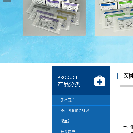
医
手术刀片
不可吸收缝合针线
采血针
一、
胶头滴管