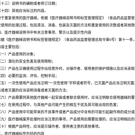
三）说明书的编制或者修订日期；
四）其他应当标注的内容。
重复使用的医疗器械，依据《医疗器械说明书和标签管理规定》（食品药品监督管理
复使用的处理过程，包括清洁、消毒、包装及灭菌的方法和重复使用的次数或者其他限
医疗器械说明书中有关注意事项、警示以及提示性内容
《医疗器械说明书和标签管理规定》（食品药品监督管理总局令第6号）第十一条，
内容主要包括：
）产品使用的对象；
）潜在的安全危害及使用限制；
）产品在正确使用过程中出现意外时，对操作者、使用者的保护措施以及应当采取
）必要的监测、评估、控制手段；
）一次性使用产品应当注明“一次性使用”字样或者符号，已灭菌产品应当注明灭菌
毒或者灭菌的应当说明消毒或者灭菌的方法；
）产品需要同其他医疗器械一起安装或者联合使用时，应当注明联合使用器械的要
）在使用过程中，与其他产品可能产生的相互干扰及其可能出现的危害；
）产品使用中可能带来的不良事件或者产品成分中含有的可能引起副作用的成分或
）医疗器械废弃处理时应当注意的事项，产品使用后需要处理的，应当注明相应的
）根据产品特性，应当提示操作者、使用者注意的其他事项。
医疗器械标签包括的内容