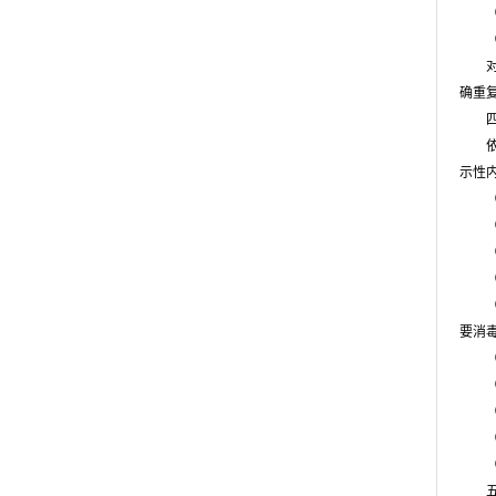
（十
（十
对于
确重
四、
依据
示性
（一
（二
（三
（四
（五
要消
（六
（七
（八
（九
（十
五、