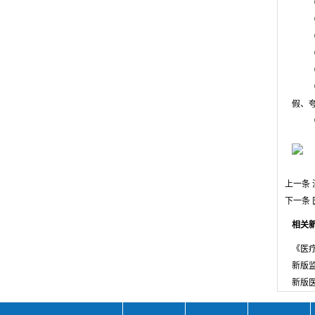
（二
（三
（四
（五
（六
（七
假、
（八
上一条
下一条
相关
《医疗
新版监
新版医